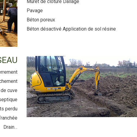
Muret de clôture Dallage
Pavage
Béton poreux
Béton désactivé Application de sol résine
SEAU
rrement
chement
de cuve
septique
ts perdu
Tranchée
Drain…