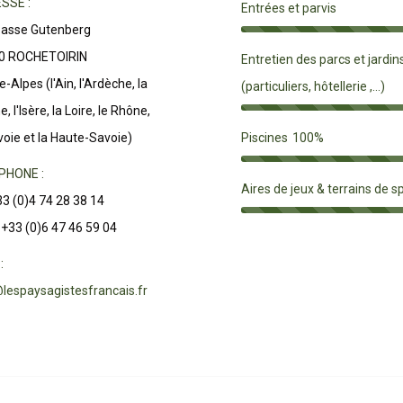
SSE :
Entrées et parvis
passe Gutenberg
0 ROCHETOIRIN
Entretien des parcs et jardin
-Alpes (l'Ain, l'Ardèche, la
(particuliers, hôtellerie ,...)
, l'Isère, la Loire, le Rhône,
Piscines
100%
voie et la Haute-Savoie)
PHONE :
Aires de jeux & terrains de s
+33 (0)4 74 28 38 14
: +33 (0)6 47 46 59 04
:
lespaysagistesfrancais.fr