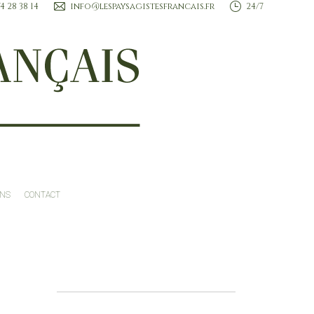
74 28 38 14
info@lespaysagistesfrancais.fr
24/7
ROFESSIONNELS
TENDANCES ET INSPIRATIONS
CONTACT
ONS
CONTACT