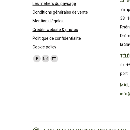
ADRE
Les métiers du paysage
7 im
Conditions générales de vente
3811
Mentions légales
Rhône
Crédits website & photos
Drôme
Politique de confidentialité
la Sa
Cookie policy
TÉLÉ
Trouvez nous sur :
La
La
La
fix :
page
page
page
port 
Facebook
E-
Site
s'ouvre
mail
Web
MAIL 
dans
s'ouvre
s'ouvre
info@
une
dans
dans
nouvelle
une
une
fenêtre
nouvelle
nouvelle
fenêtre
fenêtre