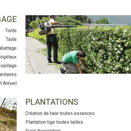
GAGE
Tonte
Taille
Abattage
égétaux
saillage
nitaires
t Annuel
PLANTATIONS
Création de haie toutes essences
Plantation tige toutes tailles
Sujet d’exception