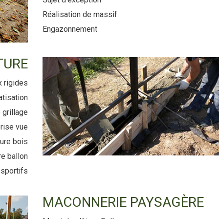
Réalisation de massif
Engazonnement
TURE
 rigides
atisation
 grillage
brise vue
ture bois
re ballon
sportifs
MACONNERIE PAYSAGÈRE