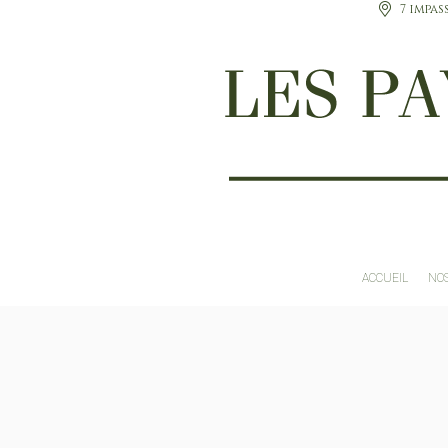
7 impas
ACCUEIL
NOS