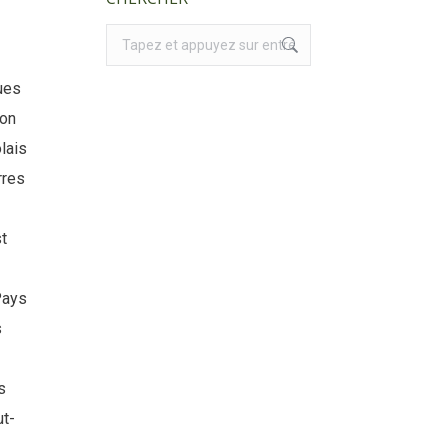
Recherche
:
ues
zon
lais
rres
t
Pays
s
s
ut-