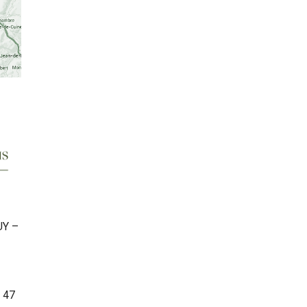
UY –
6 47