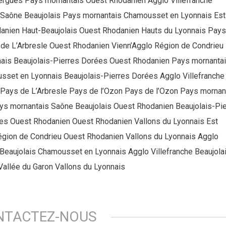
zergues Pays mornantais Ouest Rhodanien Agglo Villefranche
 Saône Beaujolais Pays mornantais Chamousset en Lyonnais Est
anien Haut-Beaujolais Ouest Rhodanien Hauts du Lyonnais Pays
de L’Arbresle Ouest Rhodanien Vienn’Agglo Région de Condrieu
nais Beaujolais-Pierres Dorées Ouest Rhodanien Pays mornanta
sset en Lyonnais Beaujolais-Pierres Dorées Agglo Villefranche
 Pays de L’Arbresle Pays de l’Ozon Pays de l’Ozon Pays mornan
ys mornantais Saône Beaujolais Ouest Rhodanien Beaujolais-Pi
es Ouest Rhodanien Ouest Rhodanien Vallons du Lyonnais Est
égion de Condrieu Ouest Rhodanien Vallons du Lyonnais Agglo
 Beaujolais Chamousset en Lyonnais Agglo Villefranche Beaujola
Vallée du Garon Vallons du Lyonnais
NTACTEZ-NOUS