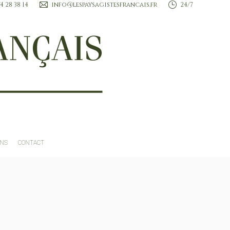
74 28 38 14
info@lespaysagistesfrancais.fr
24/7
ROFESSIONNELS
TENDANCES ET INSPIRATIONS
CONTACT
ONS
CONTACT