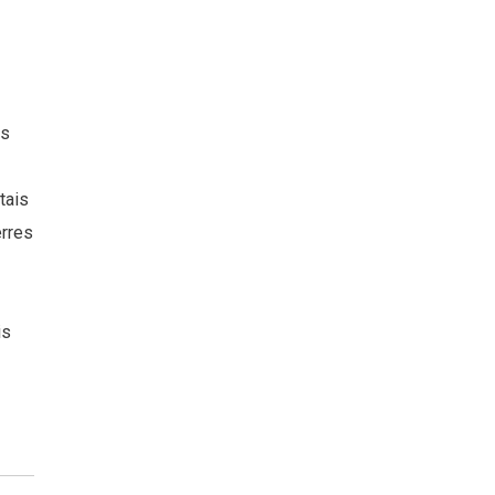
is
tais
erres
is