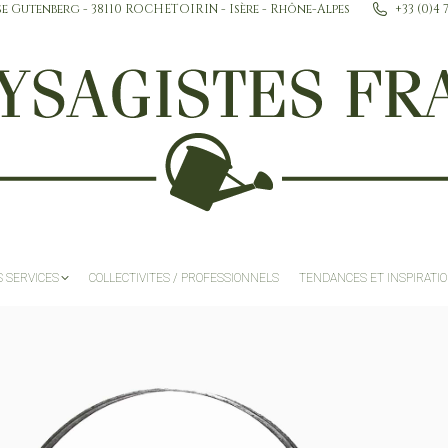
se Gutenberg - 38110 ROCHETOIRIN - Isère - Rhône-Alpes
+33 (0)4 
ACCUEIL
NOS SERVICES
COLLECTIVITES / P
 SERVICES
COLLECTIVITES / PROFESSIONNELS
TENDANCES ET INSPIRATI