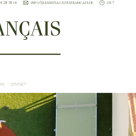
74 28 38 14
info@lespaysagistesfrancais.fr
24/7
ROFESSIONNELS
TENDANCES ET INSPIRATIONS
CONTACT
ONS
CONTACT