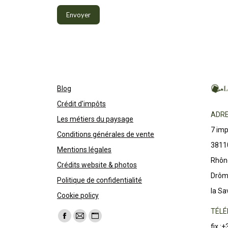
Blog
Crédit d'impôts
ADRE
Les métiers du paysage
7 im
Conditions générales de vente
3811
Mentions légales
Rhône
Crédits website & photos
Drôme
Politique de confidentialité
la Sa
Cookie policy
TÉLÉ
Trouvez nous sur :
La
La
La
fix :