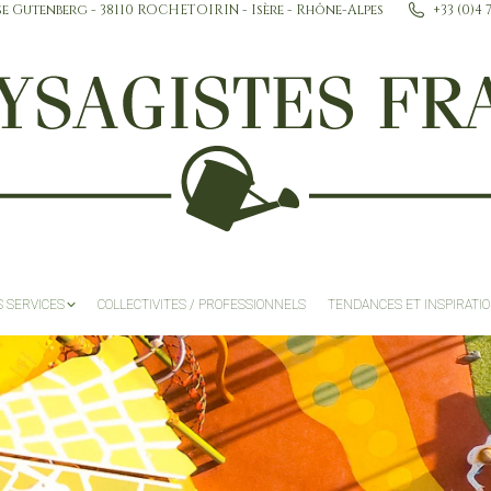
se Gutenberg - 38110 ROCHETOIRIN - Isère - Rhône-Alpes
+33 (0)4 
ACCUEIL
NOS SERVICES
COLLECTIVITES / P
 SERVICES
COLLECTIVITES / PROFESSIONNELS
TENDANCES ET INSPIRATI