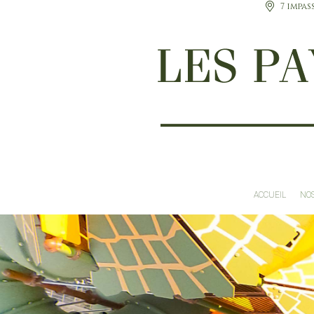
7 impas
ACCUEIL
NOS