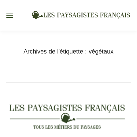
Archives de l’étiquette :
végétaux
Vous êtes ici :
Accueil
Articles avec l’étiquette "végétaux"