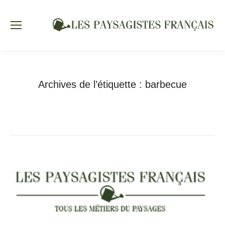
Archives de l’étiquette :
barbecue
Vous êtes ici :
Accueil
Articles avec l’étiquette "barbecue"